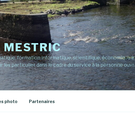
E MESTRIC
ique, formation informatique, scientifique, économique et 
r les particulier dans le cadre du service à la personne ouvr
es photo
Partenaires