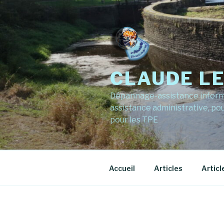
Aller
au
contenu
principal
CLAUDE L
Dépannage-assistance informat
assistance administrative, pou
pour les TPE
Accueil
Articles
Articl