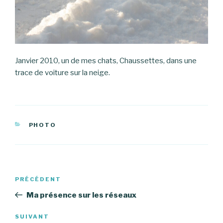
Janvier 2010, un de mes chats, Chaussettes, dans une
trace de voiture sur la neige.
CATÉGORIES
PHOTO
Navigation
Article
PRÉCÉDENT
de
précédent
Ma présence sur les réseaux
l’article
Article
SUIVANT