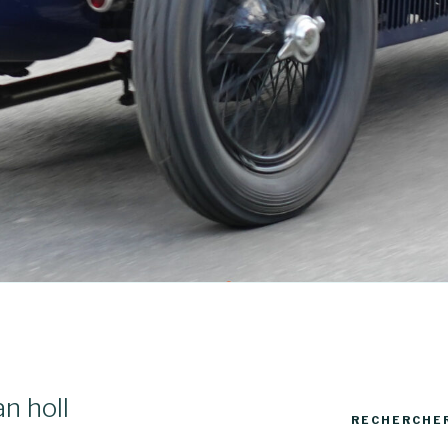
E
n holl
RECHERCHE