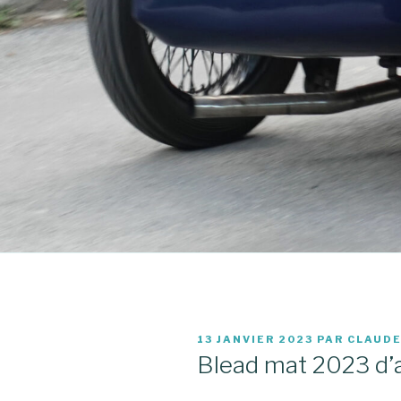
PUBLIÉ
13 JANVIER 2023
PAR
CLAUD
LE
Blead mat 2023 d’a