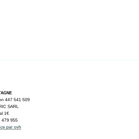
TAGNE
ren 447 541 509
RIC SARL
al 1€
 479 955
nce par ovh