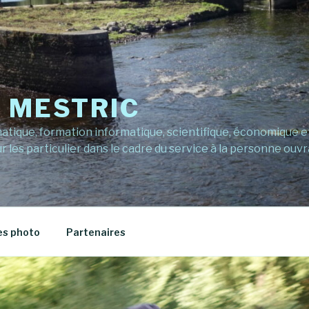
E MESTRIC
ique, formation informatique, scientifique, économique et 
r les particulier dans le cadre du service à la personne ouvr
es photo
Partenaires