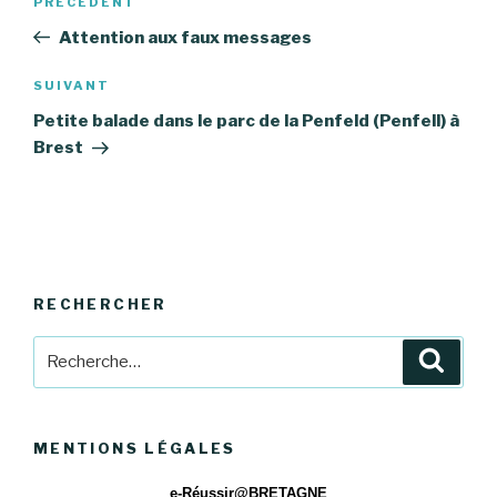
Article
PRÉCÉDENT
de
précédent
Attention aux faux messages
l’article
Article
SUIVANT
suivant
Petite balade dans le parc de la Penfeld (Penfell) à
Brest
RECHERCHER
Recherche
Reche
pour
:
MENTIONS LÉGALES
e-Réussir@BRETAGNE