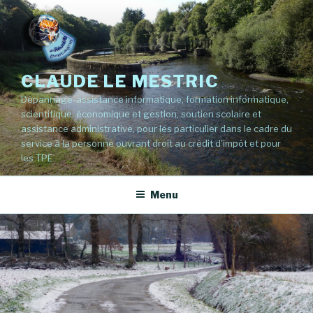
Aller
au
contenu
principal
CLAUDE LE MESTRIC
Dépannage-assistance informatique, formation informatique,
scientifique, économique et gestion, soutien scolaire et
assistance administrative, pour les particulier dans le cadre du
service à la personne ouvrant droit au crédit d'impôt et pour
les TPE
Menu